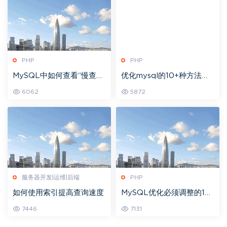
PHP
PHP
MySQL中如何查看“慢查
优化mysql的10+种方法
询”，如何分析执行SQL的
【笔记】
6062
5872
效率？
服务器开发|运维|后端
PHP
如何使用索引提高查询速度
MySQL优化必须调整的10
项配置
7446
7131