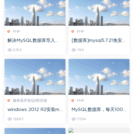
PHP
PHP
解决MySQL数据库导入提
[数据库]mysql5.7.21免安装
示”utf8mb4_unicode_52
版配置步骤(无my.ini文件或
5753
7911
0_ci”错误
服务无法启动的解决方案)
服务器开发|运维|后端
PHP
windows 2012 R2安装my
MySQL数据库，每天100
sql时遇到“无法启动此程
万以上的增量，该如何优
13897
7724
序，计算机丢失MSVCR12
化？
0.DLL”的问题