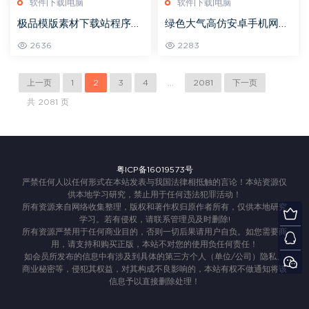
软件|下载|电脑
软件|下载|电脑
极品模版素材下载站程序：
绿色大气高仿安卓手机网，
模版盒子最新版，仿维奇网
网钛商业版V3.1内核，带2
2636
2283
风格，附全部数据+数百个
万数据整站源码ASP+ACC
商业模板
上一页
1
2
3
4
...
2081
下一页
共 2081 页
粤ICP备16019573号
严禁任何人以任何形式在本站发表与我国法律相抵触的言论！本站资源仅
供本地学习研究，禁止用于任何违法犯罪活动！
所有资源来自网络收集整理，版权和著作权归原作者所有，仅供本地研究
学习。若有侵权，请联系管理员及时删除!
所有资源严禁用于任何商业目的，否则一切后果请用户自负。如您需要商
用，请支持和购买正版，本站不对您的使用负任何责任！
如会员所发布的信息中有涉及到具体的第三方个人（单位/公司）隐私、
商业秘密等，侵犯其权益，对其构成不良影响的，本站有权不做通知将该
信息予以直接删除处理！