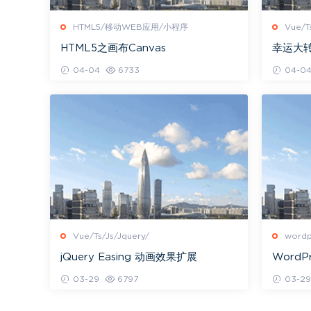
HTML5/移动WEB应用/小程序
Vue/T
HTML5之画布Canvas
幸运大转
程序(上
04-04
6733
04-0
Vue/Ts/Js/Jquery/
wordp
jQuery Easing 动画效果扩展
Word
03-29
6797
03-29