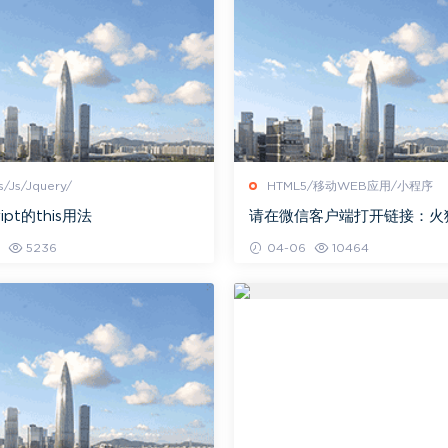
s/Js/Jquery/
HTML5/移动WEB应用/小程序
ript的this用法
请在微信客户端打开链接：火
模拟微信浏览器内核教程 ，用c
5236
04-06
10464
e模拟微信浏览器访问需要OA…