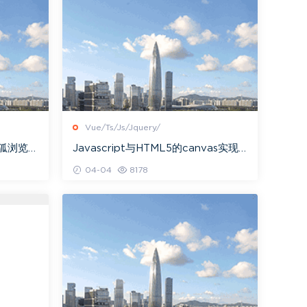
Vue/Ts/Js/Jquery/
狐浏览器
Javascript与HTML5的canvas实现
hrom
图片旋转效果
04-04
8178
.