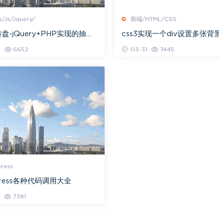
s/Js/Jquery/
前端/HTML/CSS
盘-jQuery+PHP实现的抽奖
css3实现一个div设置多张
)
background-image属性
4
6652
03-31
7445
ress
Press各种代码调用大全
7381