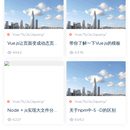
Vue/Ts/Js/Jquery/
Vue/Ts/Js/Jquery/
Vue.js让页面变成动态页面
带你了解一下Vue.js的模板
的魔法源
4992
6376
Vue/Ts/Js/Jquery/
Vue/Ts/Js/Jquery/
Node + js实现大文件分片
关于npm中-S -D的区别
上传基本原理及实践(一)
6221
6062
【转载】