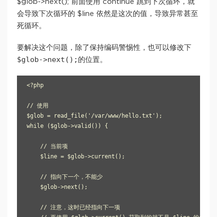
$glob->next(); 前面使用 continue 跳到下次循环，就
会导致下次循环的 $line 依然是这次的值，导致异常甚至
死循环。
要解决这个问题，除了保持编码警惕性，也可以修改下
$glob->next();
的位置。
<?php

// 使用

$glob = read_file('/var/www/hello.txt');

while ($glob->valid()) {

    // 当前项

    $line = $glob->current();

    // 指向下一个，不能少

    $glob->next();

    // 注意，这时已经指向下一项
