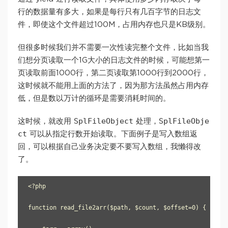
行的数据量有多大，如果是每行只有几百字节的日志文
件，即使这个文件超过100M，占用内存也只是KB级别。
但很多时候我们并不需要一次性读完整个文件，比如当我
们想分页读取一个1G大小的日志文件的时候，可能想第一
页读取前面1000行，第二页读取第1000行到2000行，
这时候就不能用上面的方法了，因为那方法虽然占用内存
低，但是数以万计的循环是需要消耗时间的。
SplFileObject
SplFileObje
这时候，就改用
处理，
ct
可以从指定行数开始读取。下面例子是写入数组返
回，可以根据自己业务决定要不要写入数组，我懒得改
了。
<?php

function read_file2arr($path, $count, $offset=0) {
