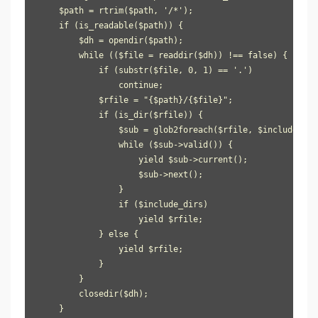
    $path = rtrim($path, '/*');

    if (is_readable($path)) {

        $dh = opendir($path);

        while (($file = readdir($dh)) !== false) {

            if (substr($file, 0, 1) == '.')

                continue;

            $rfile = "{$path}/{$file}";

            if (is_dir($rfile)) {

                $sub = glob2foreach($rfile, $include_dirs
                while ($sub->valid()) {

                    yield $sub->current();

                    $sub->next();

                }

                if ($include_dirs)

                    yield $rfile;

            } else {

                yield $rfile;

            }

        }

        closedir($dh);

    }
