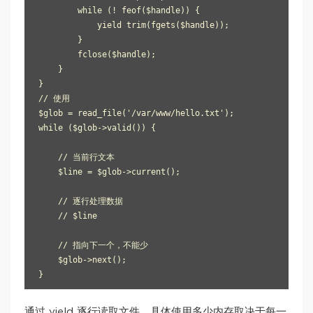
        while (! feof($handle)) {

            yield trim(fgets($handle));

        }

        fclose($handle);

    }

}

// 使用

$glob = read_file('/var/www/hello.txt');

while ($glob->valid()) {

    // 当前行文本

    $line = $glob->current();

    // 逐行处理数据

    // $line

    // 指向下一个，不能少

    $glob->next();

通过 yield 逐行读取文件，具体使用多少内存取决于每一