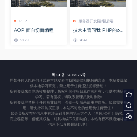
PHP
服务器开发|运维|后端
AOP 面向切面编程
技术主管问我 PHP的op
cache 是用来干嘛的 ？
3979
3841
粤ICP备16019573号
严禁任何人以任何形式在本站发表与我国法律相抵触的言论！本站资源仅
供本地学习研究，禁止用于任何违法犯罪活动！
所有资源来自网络收集整理，版权和著作权归原作者所有，仅供本地研究
学习。若有侵权，请联系管理员及时删除!
所有资源严禁用于任何商业目的，否则一切后果请用户自负。如您需要商
用，请支持和购买正版，本站不对您的使用负任何责任！
如会员所发布的信息中有涉及到具体的第三方个人（单位/公司）隐私、
商业秘密等，侵犯其权益，对其构成不良影响的，本站有权不做通知将该
信息予以直接删除处理！