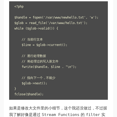
<?php

$handle = fopen('/var/www/newhello.txt', 'w');

$glob = read_file('/var/www/hello.txt');

while ($glob->valid()) {

    // 当前行文本

    $line = $glob->current();

    // 逐行处理数据

    // 将处理过的写入新文件

    fwrite($handle, $line . "\n");

    // 指向下一个，不能少

    $glob->next();

}

如果是修改大文件里的小细节，这个我还没做过，不过据
Stream Functions
filter
我了解好像是通过
的
实