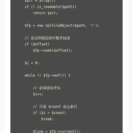
    $arr = array();

    if (! is_readable($path))

        return $arr;

    $fp = new SplFileObject($path, 'r');

    // 定位到指定的行数开始读

    if ($offset)

        $fp->seek($offset); 

    $i = 0;

    while (! $fp->eof()) {

        // 必须放在开头

        $i++;

        // 只读 $count 这么多行

        if ($i > $count)

            break;

        $line = $fp->current();
