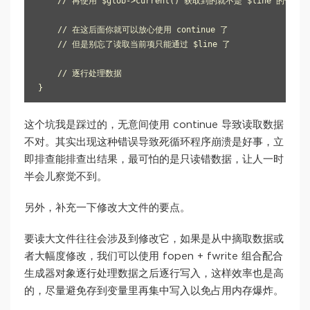
    // 再使用 $glob->current() 获取到的就不是 $line 的值
    // 在这后面你就可以放心使用 continue 了

    // 但是别忘了读取当前项只能通过 $line 了

    // 逐行处理数据

这个坑我是踩过的，无意间使用 continue 导致读取数据
不对。其实出现这种错误导致死循环程序崩溃是好事，立
即排查能排查出结果，最可怕的是只读错数据，让人一时
半会儿察觉不到。
另外，补充一下修改大文件的要点。
要读大文件往往会涉及到修改它，如果是从中摘取数据或
者大幅度修改，我们可以使用 fopen + fwrite 组合配合
生成器对象逐行处理数据之后逐行写入，这样效率也是高
的，尽量避免存到变量里再集中写入以免占用内存爆炸。