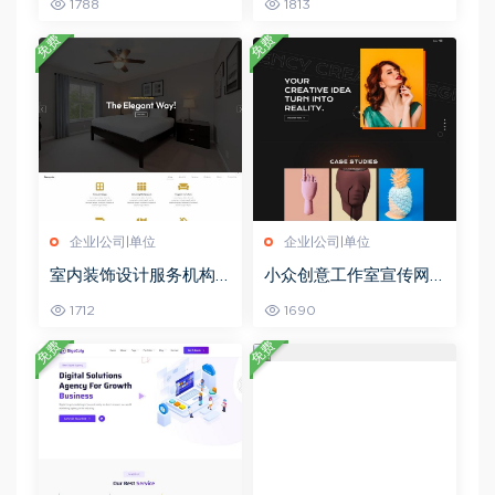
1788
1813
免费
免费
企业|公司|单位
企业|公司|单位
室内装饰设计服务机构
小众创意工作室宣传网
网站模板_珊瑚贝
页模板_珊瑚贝
1712
1690
免费
免费