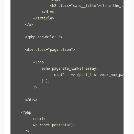
                <h2 class="card__title"><?php the_title(
            </div>

        </article>

    </a>

    <?php endwhile; ?>

    <div class="pagination">

        <?php 

            echo paginate_links( array(

                'total'   => $post_list->max_num_pages, 
            ) );

        ?>

    </div>

  <?php  

        endif;

        wp_reset_postdata();

    ?>
