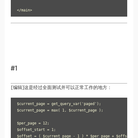
#1
[编辑]这是经过全面测试并可以正常工作的地方：
$current_page = get_query_var('paged');

$current_page = max( 1, $current_page );

$per_page = 12;

$offset_start = 1;

$offset = ( $current_page - 1 ) * $per_page + $offset_sta