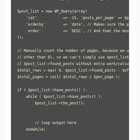
$post_list = new WP_Query(array(

    'cat'            => -15, 'posts_per_page' => $per_pa
    'orderby'        => 'date', // Makes sure the posts 
    'order'          => 'DESC', // And that the most rec
));

// Manually count the number of pages, because we used a
// other than 0), so we can't simply use $post_list->max
// $post_list->found_posts without extra work/calculation
$total_rows = max( 0, $post_list->found_posts - $offset_s
$total_pages = ceil( $total_rows / $per_page );

if ( $post_list->have_posts() ):

    while ( $post_list->have_posts() ):

        $post_list->the_post();

        // loop output here

    endwhile;
