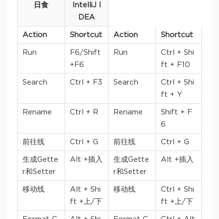
日食
IntelliJ I
DEA
Action
Shortcut
Action
Shortcut
Run
F6/Shift
Run
Ctrl + Shi
+F6
ft + F10
Search
Ctrl + F3
Search
Ctrl + Shi
ft + Y
Rename
Ctrl + R
Rename
Shift + F
6
前往线
Ctrl + G
前往线
Ctrl + G
生成Gette
Alt +插入
生成Gette
Alt +插入
r和Setter
r和Setter
移动线
Alt + Shi
移动线
Ctrl + Shi
ft +上/下
ft +上/下