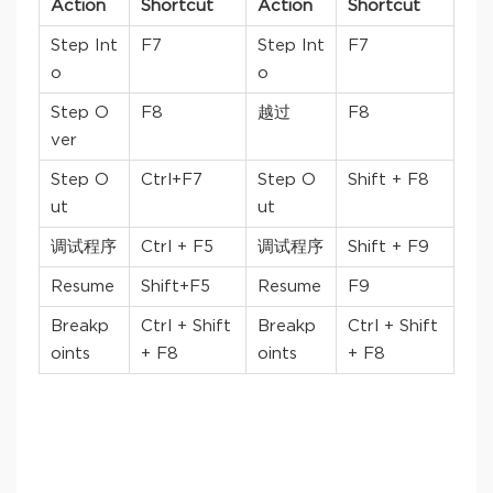
Action
Shortcut
Action
Shortcut
Step Int
F7
Step Int
F7
o
o
Step O
F8
越过
F8
ver
Step O
Ctrl+F7
Step O
Shift + F8
ut
ut
调试程序
Ctrl + F5
调试程序
Shift + F9
Resume
Shift+F5
Resume
F9
Breakp
Ctrl + Shift
Breakp
Ctrl + Shift
oints
+ F8
oints
+ F8