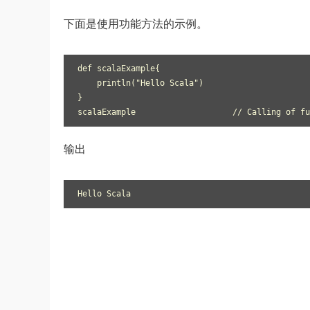
下面是使用功能方法的示例。
def scalaExample{

    println("Hello Scala")

}

scalaExample			// Calling 
输出
Hello Scala