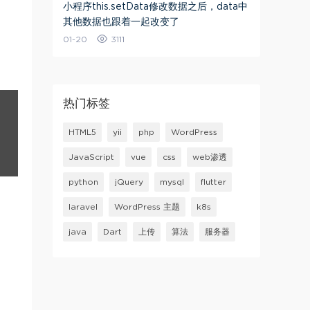
小程序this.setData修改数据之后，data中
其他数据也跟着一起改变了
01-20
3111
热门标签
HTML5
yii
php
WordPress
JavaScript
vue
css
web渗透
python
jQuery
mysql
flutter
laravel
WordPress 主题
k8s
java
Dart
上传
算法
服务器