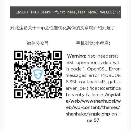
INSERT INTO users (first_name,last_name) VALUES("John",
到此这篇关于php之性能优化案例的文章就介绍到这了.
微信公众号
手机浏览(小程序)
Warning
: get_headers():
SSL operation failed wit
h code 1. OpenSSL Error
messages: error:1409008
6:SSL routines:ssl3_get_s
erver_certificate:certifica
te verify failed in
/mydat
a/web/wwwshanhubei/w
eb/wp-content/themes/
shanhuke/single.php
on li
ne
57