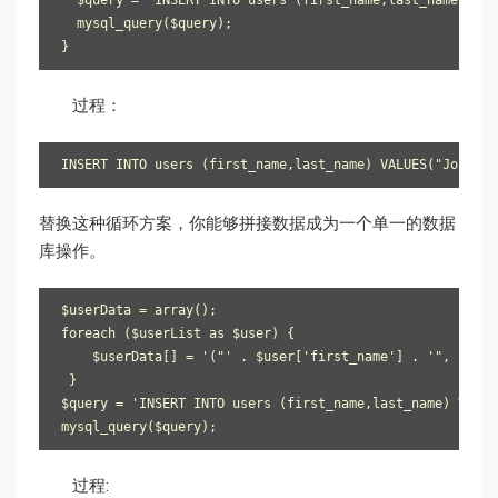
  $query = 'INSERT INTO users (first_name,last_name) VAL
  mysql_query($query);

}
过程：
INSERT INTO users (first_name,last_name) VALUES("John", 
替换这种循环方案，你能够拼接数据成为一个单一的数据
库操作。
$userData = array();

foreach ($userList as $user) {

    $userData[] = '("' . $user['first_name'] . '", "' . 
 }

$query = 'INSERT INTO users (first_name,last_name) VALUE
mysql_query($query);
过程: