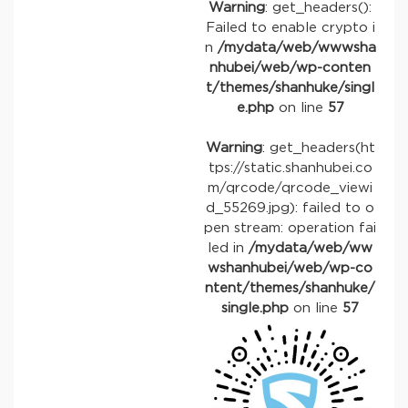
Warning
: get_headers():
Failed to enable crypto i
n
/mydata/web/wwwsha
nhubei/web/wp-conten
t/themes/shanhuke/singl
e.php
on line
57
Warning
: get_headers(ht
tps://static.shanhubei.co
m/qrcode/qrcode_viewi
d_55269.jpg): failed to o
pen stream: operation fai
led in
/mydata/web/ww
wshanhubei/web/wp-co
ntent/themes/shanhuke/
single.php
on line
57