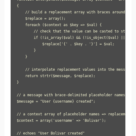
{

    // build a replacement array with braces around the 
    $replace = array();

    foreach ($context as $key => $val) {

        // check that the value can be casted to string

        if (!is_array($val) && (!is_object($val) || meth
            $replace['{' . $key . '}'] = $val;

        }

    }

    // interpolate replacement values into the message an
    return strtr($message, $replace);

}

// a message with brace-delimited placeholder names

$message = "User {username} created";

// a context array of placeholder names => replacement va
$context = array('username' => 'Bolivar');

// echoes "User Bolivar created"
