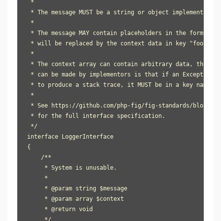
 *

 * The message MUST be a string or object implementing _
 *

 * The message MAY contain placeholders in the form: {fo
 * will be replaced by the context data in key "foo".

 *

 * The context array can contain arbitrary data, the onl
 * can be made by implementors is that if an Exception i
 * to produce a stack trace, it MUST be in a key named "
 *

 * See https://github.com/php-fig/fig-standards/blob/mas
 * for the full interface specification.

 */

interface LoggerInterface

{

    /**

     * System is unusable.

     *

     * @param string $message

     * @param array $context

     * @return void

     */
