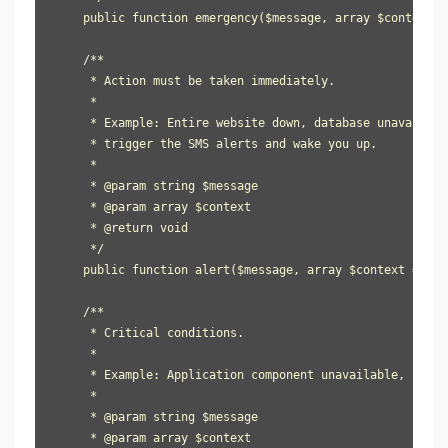
    public function emergency($message, array $context =
    /**

     * Action must be taken immediately.

     *

     * Example: Entire website down, database unavailabl
     * trigger the SMS alerts and wake you up.

     *

     * @param string $message

     * @param array $context

     * @return void

     */

    public function alert($message, array $context = arra
    /**

     * Critical conditions.

     *

     * Example: Application component unavailable, unexp
     *

     * @param string $message

     * @param array $context
