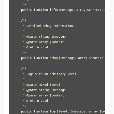
     */

    public function info($message, array $context = array
    /**

     * Detailed debug information.

     *

     * @param string $message

     * @param array $context

     * @return void

     */

    public function debug($message, array $context = arra
    /**

     * Logs with an arbitrary level.

     *

     * @param mixed $level

     * @param string $message

     * @param array $context

     * @return void

     */

    public function log($level, $message, array $context