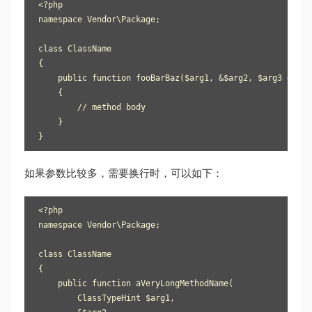
<?php

namespace Vendor\Package;

class ClassName

{

    public function fooBarBaz($arg1, &$arg2, $arg3 = [])

    {

        // method body

    }

如果参数比较多，需要换行时，可以如下：
<?php

namespace Vendor\Package;

class ClassName

{

    public function aVeryLongMethodName(

        ClassTypeHint $arg1,
