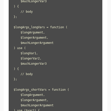
    $muchLongerVar3

) {

    // body

};

$longArgs_longVars = function (

    $longArgument,

    $longerArgument,

    $muchLongerArgument

) use (

    $longVar1,

    $longerVar2,

    $muchLongerVar3

) {

    // body

};

$longArgs_shortVars = function (

    $longArgument,

    $longerArgument,

    $muchLongerArgument

) use ($var1) {
