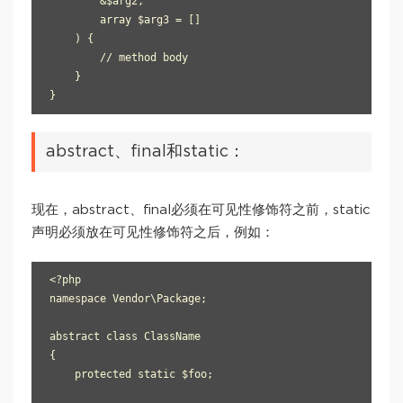
        &$arg2,

        array $arg3 = []

    ) {

        // method body

    }

abstract、final和static：
现在，abstract、final必须在可见性修饰符之前，static
声明必须放在可见性修饰符之后，例如：
<?php

namespace Vendor\Package;

abstract class ClassName

{

    protected static $foo;
