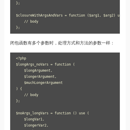
};

$closureWithArgsAndVars = function ($arg1, $arg2) use ($
    // body

闭包函数有多个参数时，处理方式和方法的参数一样：
<?php

$longArgs_noVars = function (

    $longArgument,

    $longerArgument,

    $muchLongerArgument

) {

    // body

};

$noArgs_longVars = function () use (

    $longVar1,

    $longerVar2,
