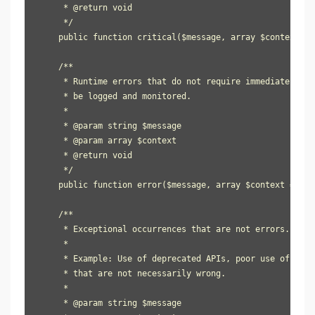
     * @return void

     */

    public function critical($message, array $context = a
    /**

     * Runtime errors that do not require immediate acti
     * be logged and monitored.

     *

     * @param string $message

     * @param array $context

     * @return void

     */

    public function error($message, array $context = arra
    /**

     * Exceptional occurrences that are not errors.

     *

     * Example: Use of deprecated APIs, poor use of an A
     * that are not necessarily wrong.

     *

     * @param string $message
