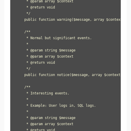
     * @param array $context

     * @return void

     */

    public function warning($message, array $context = ar
    /**

     * Normal but significant events.

     *

     * @param string $message

     * @param array $context

     * @return void

     */

    public function notice($message, array $context = arr
    /**

     * Interesting events.

     *

     * Example: User logs in, SQL logs.

     *

     * @param string $message

     * @param array $context

     * @return void
