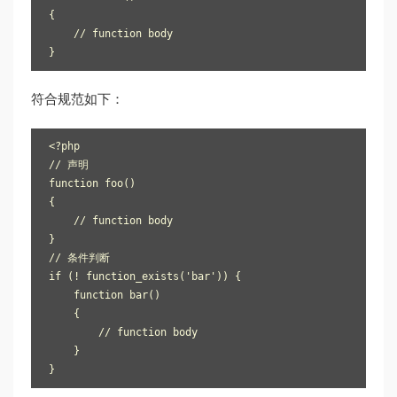
{

    // function body

符合规范如下：
<?php

// 声明

function foo()

{

    // function body

}

// 条件判断

if (! function_exists('bar')) {

    function bar()

    {

        // function body

    }
