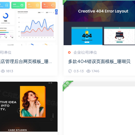
司|单位
企业|公司|单位
酒店管理后台网页模板_珊
多款404错误页面模板_珊瑚贝
1813
03-13
1746
免费