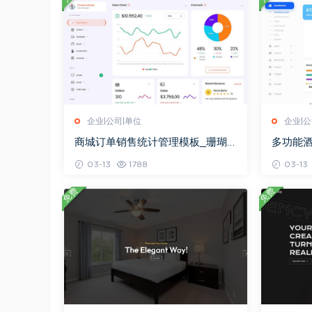
企业|公司|单位
企业|公
商城订单销售统计管理模板_珊瑚
多功能
贝
瑚贝
03-13
1788
03-13
免费
免费