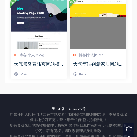
免费
免费
博客|个人|blog
博客|个人|blog
大气博客着陆页网站模
大气简洁创意家居网站
板_珊瑚贝
模板_珊瑚贝
1214
1146
粤ICP备16019573号
严禁任何人以任何形式在本站发表与我国法律相抵触的言论！本站资源仅
供本地学习研究，禁止用于任何违法犯罪活动！
所有资源来自网络收集整理，版权和著作权归原作者所有，仅供本地研究
学习。若有侵权，请联系管理员及时删除!
所有资源严禁用于任何商业目的，否则一切后果请用户自负。如您需要商