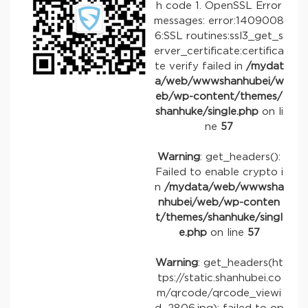
h code 1. OpenSSL Error
messages: error:1409008
6:SSL routines:ssl3_get_s
erver_certificate:certifica
te verify failed in
/mydat
a/web/wwwshanhubei/w
eb/wp-content/themes/
shanhuke/single.php
on li
ne
57
Warning
: get_headers():
Failed to enable crypto i
n
/mydata/web/wwwsha
nhubei/web/wp-conten
t/themes/shanhuke/singl
e.php
on line
57
Warning
: get_headers(ht
tps://static.shanhubei.co
m/qrcode/qrcode_viewi