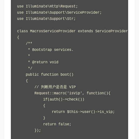
use Illuminate\Http\Request;

use Illuminate\Support\ServiceProvider;

use Illuminate\Support\Str;

class MacrosServiceProvider extends ServiceProvider

{  

    /**

     * Bootstrap services.

     *

     * @return void

     */

    public function boot()

    {

        // 判断用户是否是 VIP

        Request::macro('isVip', function(){

            if(auth()->check())

            {

                return $this->user()->is_vip;

            }

            return false;

        });
