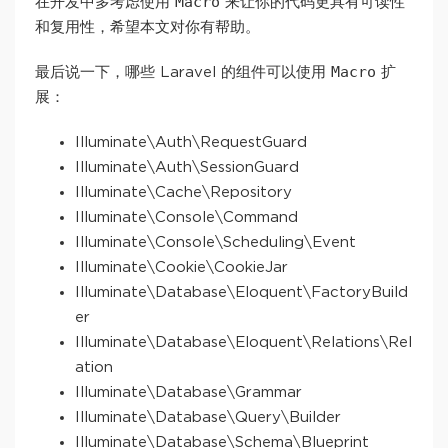
Macro
在开发中多考虑使用
来让你的代码更具有可读性
和复用性，希望本文对你有帮助。
Macro
最后说一下，哪些 Laravel 的组件可以使用
扩
展：
Illuminate\Auth\RequestGuard
Illuminate\Auth\SessionGuard
Illuminate\Cache\Repository
Illuminate\Console\Command
Illuminate\Console\Scheduling\Event
Illuminate\Cookie\CookieJar
Illuminate\Database\Eloquent\FactoryBuild
er
Illuminate\Database\Eloquent\Relations\Rel
ation
Illuminate\Database\Grammar
Illuminate\Database\Query\Builder
Illuminate\Database\Schema\Blueprint