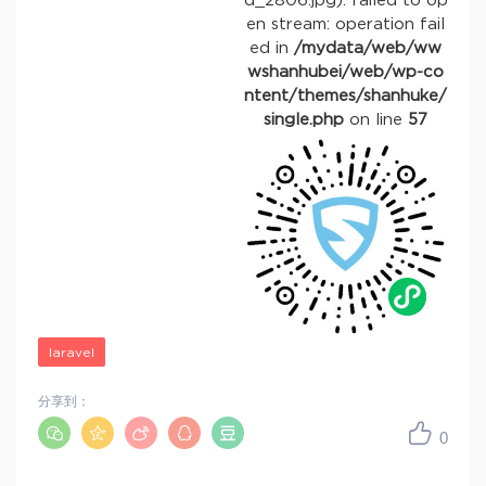
d_2806.jpg): failed to op
en stream: operation fail
ed in
/mydata/web/ww
wshanhubei/web/wp-co
ntent/themes/shanhuke/
single.php
on line
57
laravel
分享到：
0