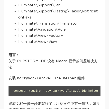
Illuminate\Support\Str
Illuminate\Support\Testing\Fakes\Notificati
onFake
Illuminate\Translation\Translator
Illuminate\Validation\Rule
Illuminate\View\Factory
Illuminate\View\View
附言：
关于 PHPSTORM IDE 没有 Macro 提示的问题解决方
法：
barryvdh/laravel-ide-helper
安装
组件
composer require --dev barryvdh/laravel-ide-helper
跟着文档一步一步走就行了，注意文档中有一句话，如果