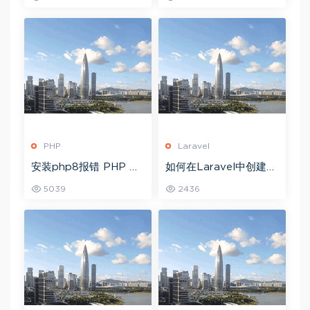
PHP
Laravel
安装php8报错 PHP W
如何在Laravel中创建自
arning: ‘C:\Windows
定义身份验证守卫
5039
2436
\SYSTEM32\VCRUNT
IME140.dll‘ 14.0 is not
compatible with this
PHP