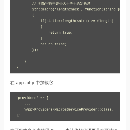
        // 判断字符串是否大于等于给定长度

        Str::macro('lengthCheck', function(string $str1,
        {

            if(static::length($str1) >= $length)

            {

                return true;

            }

            return false;

        });

    }

}
app.php
在
中加载它
'providers' => [

    ...

    \App\Providers\MacrosServiceProvider::class,

];