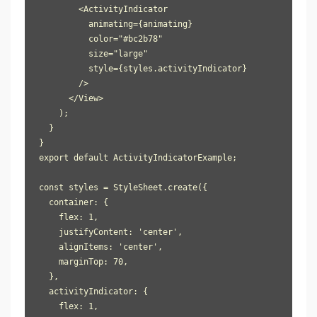
        <ActivityIndicator

          animating={animating}

          color="#bc2b78"

          size="large"

          style={styles.activityIndicator}

        />

      </View>

    );

  }

}

export default ActivityIndicatorExample;

const styles = StyleSheet.create({

  container: {

    flex: 1,

    justifyContent: 'center',

    alignItems: 'center',

    marginTop: 70,

  },

  activityIndicator: {

    flex: 1,
