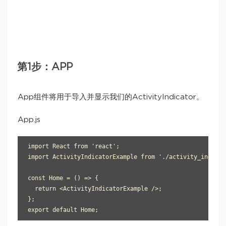
第1步：APP
App组件将用于导入并显示我们的ActivityIndicator。
App.js
import React from 'react';

import ActivityIndicatorExample from './activity_indicat
const Home = () => {

  return <ActivityIndicatorExample />;

};
