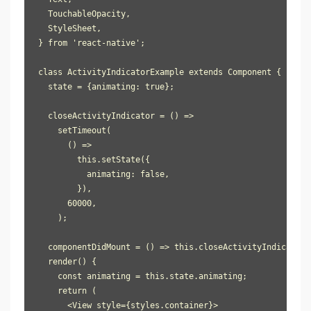
  TouchableOpacity,

  StyleSheet,

} from 'react-native';

class ActivityIndicatorExample extends Component {

  state = {animating: true};

  closeActivityIndicator = () =>

    setTimeout(

      () =>

        this.setState({

          animating: false,

        }),

      60000,

    );

  componentDidMount = () => this.closeActivityIndicator()
  render() {

    const animating = this.state.animating;

    return (

      <View style={styles.container}>
