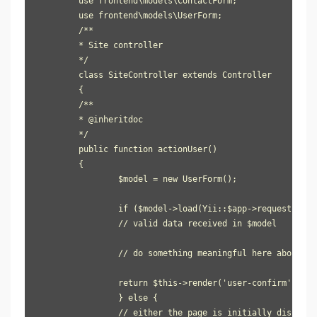
	use frontend\models\ContactForm; 

	use frontend\models\UserForm; 

	/** 

 	* Site controller 

 	*/ 

	class SiteController extends Controller 

	{ 

    	/** 

     	* @inheritdoc 

     	*/ 

	public function actionUser() 

    	{ 

        	$model = new UserForm(); 

        	if ($model->load(Yii::$app->request->post()) && $model->validate()) { 

            	// valid data received in $model 

            	// do something meaningful here about $model ... 

            	return $this->render('user-confirm', ['model' => $model]); 

        	} else { 

            	// either the page is initially displayed or there is some validation error 
