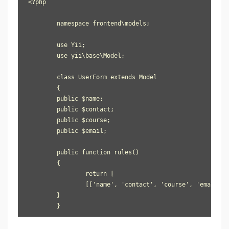
<?php 

	namespace frontend\models; 

	use Yii; 

	use yii\base\Model; 

	class UserForm extends Model 

	{ 

    	public $name; 

    	public $contact; 

    	public $course; 

    	public $email; 

    	public function rules() 

    	{ 

        	return [ 

            	[['name', 'contact', 'course', 'email'], 'required'], ['email', 'email'], ]; 

    	} 

	}