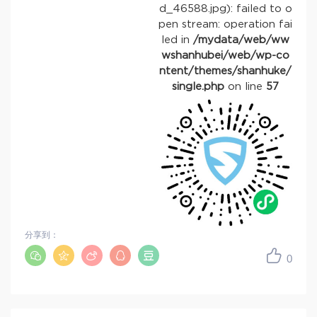
d_46588.jpg): failed to o
pen stream: operation fai
led in
/mydata/web/ww
wshanhubei/web/wp-co
ntent/themes/shanhuke/
single.php
on line
57
分享到：
0