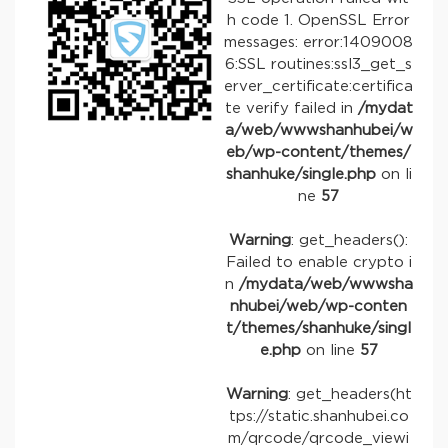
h code 1. OpenSSL Error
messages: error:1409008
6:SSL routines:ssl3_get_s
erver_certificate:certifica
te verify failed in
/mydat
a/web/wwwshanhubei/w
eb/wp-content/themes/
shanhuke/single.php
on li
ne
57
Warning
: get_headers():
Failed to enable crypto i
n
/mydata/web/wwwsha
nhubei/web/wp-conten
t/themes/shanhuke/singl
e.php
on line
57
Warning
: get_headers(ht
tps://static.shanhubei.co
m/qrcode/qrcode_viewi