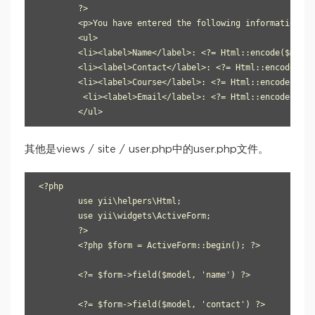
	?> 

	<p>You have entered the following information:</p> 

	<ul> 

    	<li><label>Name</label>: <?= Html::encode($model->name) ?></li> 

    	<li><label>Contact</label>: <?= Html::encode($model->contact) ?></li> 

    	<li><label>Course</label>: <?= Html::encode($model->course) ?></li> 

   	 <li><label>Email</label>: <?= Html::encode($model->email) ?></li> 

	</ul>
其他是views / site / user.php中的user.php文件。
<?php 

	use yii\helpers\Html; 

	use yii\widgets\ActiveForm; 

	?> 

	<?php $form = ActiveForm::begin(); ?> 

    	<?= $form->field($model, 'name') ?> 

    	<?= $form->field($model, 'contact') ?> 
