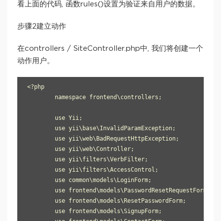
看上面的代码, 函数rules()设置为验证来自用户的数据。
步骤2建立动作
在controllers / SiteController.php中, 我们将创建一个
动作用户。
<?php 

	namespace frontend\controllers; 

	use Yii; 

	use yii\base\InvalidParamException; 

	use yii\web\BadRequestHttpException; 

	use yii\web\Controller; 

	use yii\filters\VerbFilter; 

	use yii\filters\AccessControl; 

	use common\models\LoginForm; 

	use frontend\models\PasswordResetRequestForm; 

	use frontend\models\ResetPasswordForm; 

	use frontend\models\SignupForm; 
