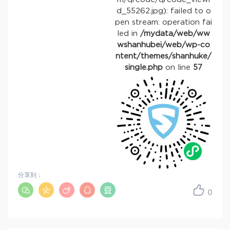
d_55262.jpg): failed to o
pen stream: operation fai
led in
/mydata/web/ww
wshanhubei/web/wp-co
ntent/themes/shanhuke/
single.php
on line
57
分享到：
0