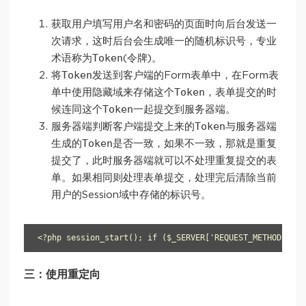
获取用户填写用户名和密码的页面时向后台发送一
次请求，这时后台会生成唯一的随机标识号，专业
Token
术语称为
(令牌)。
Token
将
发送到客户端的Form表单中，在Form表
Token
单中使用隐藏域来存储这个
，表单提交的时
Token
候连同这个
一起提交到服务器端。
Token
服务器端判断客户端提交上来的
与服务器端
Token
生成的
是否一致，如果不一致，那就是重复
提交了，此时服务器端就可以不处理重复提交的表
单。如果相同则处理表单提交，处理完后清除当前
用户的Session域中存储的标识号。
<?php session_start(); if ($_SERVER['REQUEST_METHOD'] 
三：使用重定向