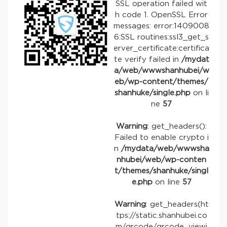
SSL operation failed wit
h code 1. OpenSSL Error
messages: error:1409008
6:SSL routines:ssl3_get_s
erver_certificate:certifica
te verify failed in
/mydat
a/web/wwwshanhubei/w
eb/wp-content/themes/
shanhuke/single.php
on li
ne
57
Warning
: get_headers():
Failed to enable crypto i
n
/mydata/web/wwwsha
nhubei/web/wp-conten
t/themes/shanhuke/singl
e.php
on line
57
Warning
: get_headers(ht
tps://static.shanhubei.co
m/qrcode/qrcode_viewi