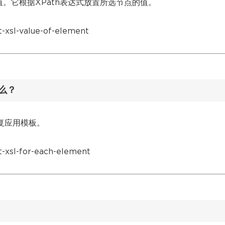
节点的值。它根据XPath表达式放置所选节点的值。
sl-value-of-element
什么？
上重复应用模板。
xsl-for-each-element