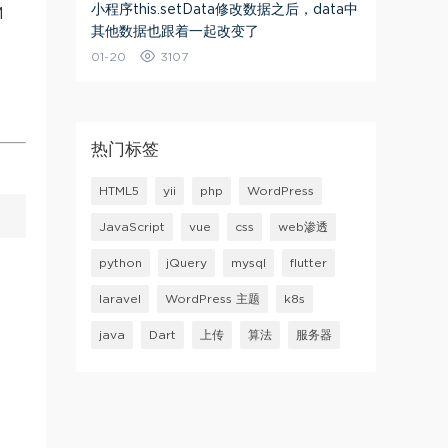
小程序this.setData修改数据之后，data中
M
其他数据也跟着一起改变了
01-20
3107
热门标签
HTML5
yii
php
WordPress
JavaScript
vue
css
web渗透
python
jQuery
mysql
flutter
laravel
WordPress 主题
k8s
java
Dart
上传
算法
服务器