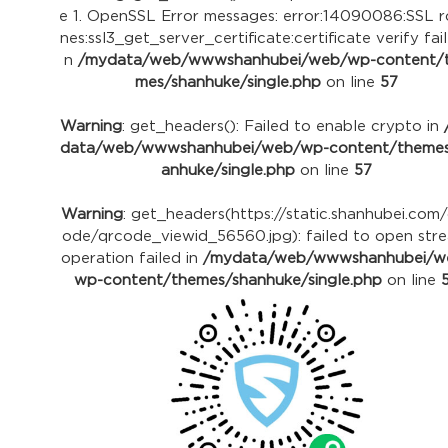
e 1. OpenSSL Error messages: error:14090086:SSL r
nes:ssl3_get_server_certificate:certificate verify fail
n
/mydata/web/wwwshanhubei/web/wp-content/
mes/shanhuke/single.php
on line
57
Warning
: get_headers(): Failed to enable crypto in
data/web/wwwshanhubei/web/wp-content/themes
anhuke/single.php
on line
57
Warning
: get_headers(https://static.shanhubei.com
ode/qrcode_viewid_56560.jpg): failed to open stre
operation failed in
/mydata/web/wwwshanhubei/w
wp-content/themes/shanhuke/single.php
on line