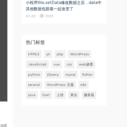
小程序this.setData修改数据之后，data中
其他数据也跟着一起改变了
01-20
3133
热门标签
HTML5
yii
php
WordPress
JavaScript
vue
css
web渗透
python
jQuery
mysql
flutter
laravel
WordPress 主题
k8s
java
Dart
上传
算法
服务器
cod