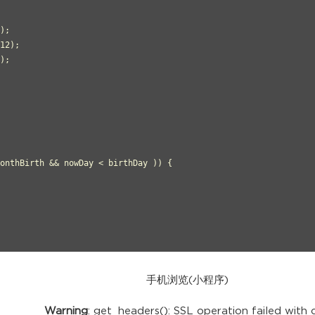
);

12);

);

onthBirth && nowDay < birthDay )) {

手机浏览(小程序)
Warning
: get_headers(): SSL operation failed with 