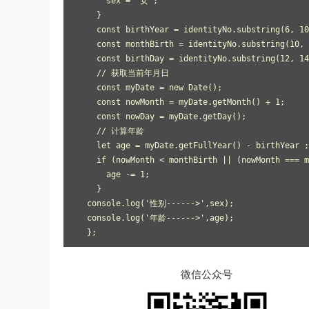
      sex = '女';

    }

    const birthYear = identityNo.substring(6, 10
    const monthBirth = identityNo.substring(10, 
    const birthDay = identityNo.substring(12, 14
    // 获取当前年月日

    const myDate = new Date();

    const nowMonth = myDate.getMonth() + 1;

    const nowDay = myDate.getDay();

    // 计算年龄

    let age = myDate.getFullYear() - birthYear ;

    if (nowMonth < monthBirth || (nowMonth === m
      age -= 1;

    }

  console.log('性别------>',sex);

  console.log('年龄------>',age);

微信公众号