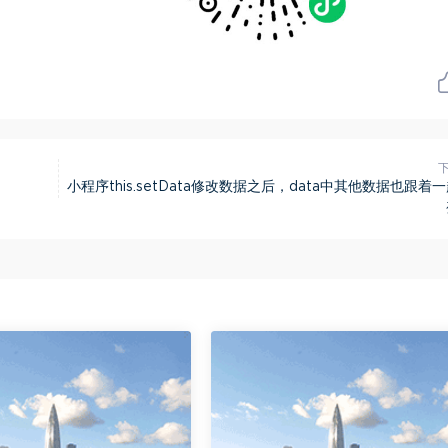
小程序this.setData修改数据之后，data中其他数据也跟着