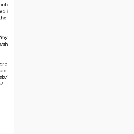
outi
ed i
the
/my
/sh
/qrc
am:
eb/
57