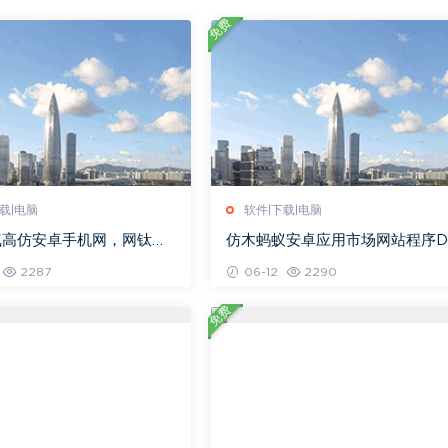
免费
载|电脑
软件|下载|电脑
气高仿安卓手机网，网钛商
仿木蚂蚁安卓应用市场网站程序D
.1内核，带2万数据整站源码
DE5.7内核PHP+MYSQL
2287
06-12
2290
CC
免费