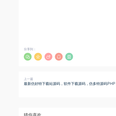
分享到：
上一篇
最新仿好特下载站源码，软件下载源码，仿多特源码PHP 
猜你喜欢