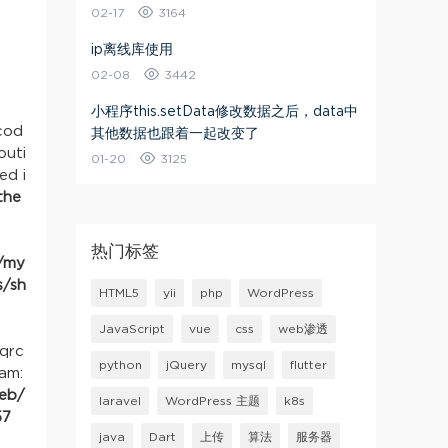
02-17
3164
ip离线库使用
02-08
3442
小程序this.setData修改数据之后，data中
cod
其他数据也跟着一起改变了
outi
01-20
3125
ed i
the
热门标签
/my
/sh
HTML5
yii
php
WordPress
JavaScript
vue
css
web渗透
/qrc
python
jQuery
mysql
flutter
am:
eb/
laravel
WordPress 主题
k8s
57
java
Dart
上传
算法
服务器