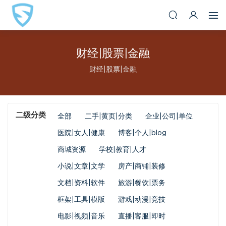
财经|股票|金融
财经|股票|金融
二级分类
全部
二手|黄页|分类
企业|公司|单位
医院|女人|健康
博客|个人|blog
商城资源
学校|教育|人才
小说|文章|文学
房产|商铺|装修
文档|资料|软件
旅游|餐饮|票务
框架|工具|模版
游戏|动漫|竞技
电影|视频|音乐
直播|客服|即时