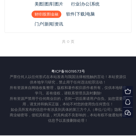
美图|图库|图片
行业|办公|系统
软件|下载|电脑
财经|股票|金融
门户|新闻|资讯
共 0 页
粤ICP备16019573号
严禁任何人以任何形式在本站发表与我国法律相抵触的言论！本站资源仅
供本地学习研究，禁止用于任何违法犯罪活动！
所有资源来自网络收集整理，版权和著作权归原作者所有，仅供本地研究
学习。若有侵权，请联系管理员及时删除!
所有资源严禁用于任何商业目的，否则一切后果请用户自负。如您需要商
用，请支持和购买正版，本站不对您的使用负任何责任！
如会员所发布的信息中有涉及到具体的第三方个人（单位/公司）隐私、
商业秘密等，侵犯其权益，对其构成不良影响的，本站有权不做通知将该
信息予以直接删除处理！