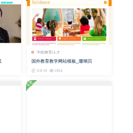
学校|教育|人才
贝
国外教育教学网站模板_珊瑚贝
03-13
1352
免费