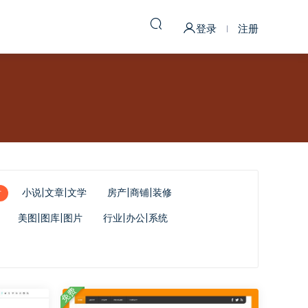
登录
注册
小说|文章|文学
房产|商铺|装修
才
美图|图库|图片
行业|办公|系统
免费