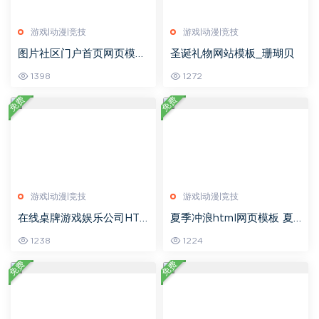
游戏|动漫|竞技
游戏|动漫|竞技
图片社区门户首页网页模板
圣诞礼物网站模板_珊瑚贝
_珊瑚贝
1398
1272
免费
免费
游戏|动漫|竞技
游戏|动漫|竞技
在线桌牌游戏娱乐公司HTM
夏季冲浪html网页模板 夏
L5模板_珊瑚贝
季冲浪html网站模板下载
1238
1224
免费
免费