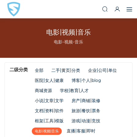
电影|视频|音乐
电影-视频-音乐
二级分类
全部
二手|黄页|分类
企业|公司|单位
医院|女人|健康
博客|个人|blog
商城资源
学校|教育|人才
小说|文章|文学
房产|商铺|装修
文档|资料|软件
旅游|餐饮|票务
框架|工具|模版
游戏|动漫|竞技
直播|客服|即时
电影|视频|音乐