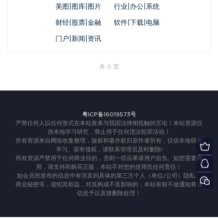
美图|图库|图片
行业|办公|系统
财经|股票|金融
软件|下载|电脑
门户|新闻|资讯
共 0 页
粤ICP备16019573号
严禁任何人以任何形式在本站发表与我国法律相抵触的言论！本站资源仅
供本地学习研究，禁止用于任何违法犯罪活动！
所有资源来自网络收集整理，版权和著作权归原作者所有，仅供本地研究
学习。若有侵权，请联系管理员及时删除!
所有资源严禁用于任何商业目的，否则一切后果请用户自负。如您需要商
用，请支持和购买正版，本站不对您的使用负任何责任！
如会员所发布的信息中有涉及到具体的第三方个人（单位/公司）隐私、
商业秘密等，侵犯其权益，对其构成不良影响的，本站有权不做通知将该
信息予以直接删除处理！